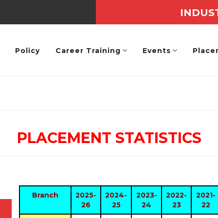
INDUS
Policy
Career Training
Events
Place
PLACEMENT STATISTICS
Branch
2025-
2024-
2023-
2022-
2021-
26
25
24
23
22