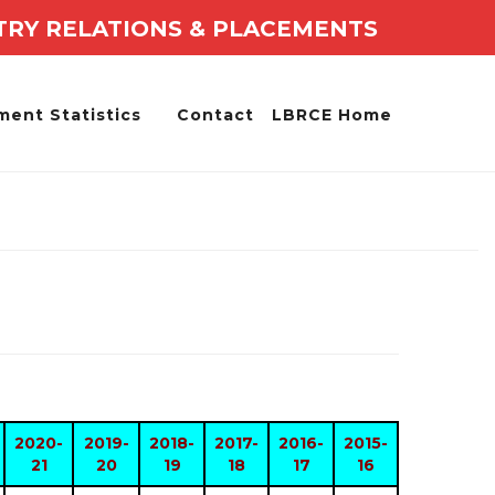
TRY RELATIONS & PLACEMENTS
ment Statistics
Contact
LBRCE Home
2020-
2019-
2018-
2017-
2016-
2015-
21
20
19
18
17
16