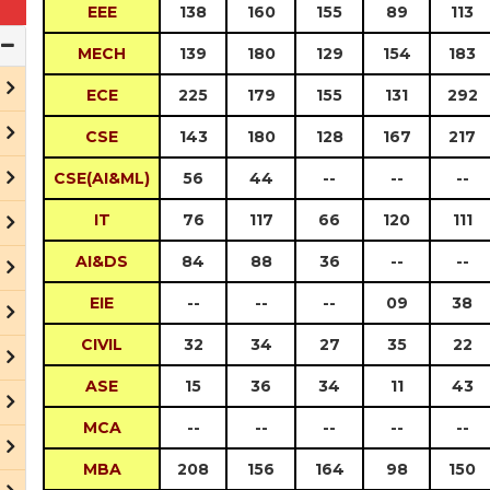
EEE
138
160
155
89
113
MECH
139
180
129
154
183
ECE
225
179
155
131
292
CSE
143
180
128
167
217
CSE(AI&ML)
56
44
--
--
--
IT
76
117
66
120
111
AI&DS
84
88
36
--
--
EIE
--
--
--
09
38
CIVIL
32
34
27
35
22
ASE
15
36
34
11
43
MCA
--
--
--
--
--
MBA
208
156
164
98
150